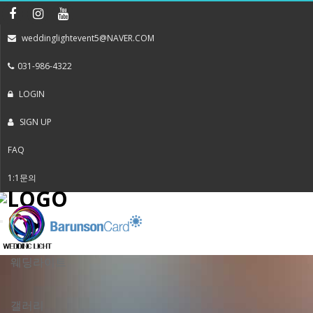
weddinglightevent5@NAVER.COM
031-986-4322
LOGIN
SIGN UP
FAQ
1:1문의
Toggle
navigation
웨딩라이트
갤러리