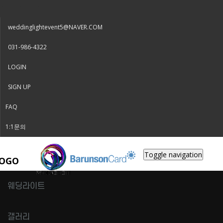
weddinglightevent5@NAVER.COM
031-986-4322
LOGIN
SIGN UP
FAQ
1:1문의
Toggle navigation
웨딩라이트
갤러리