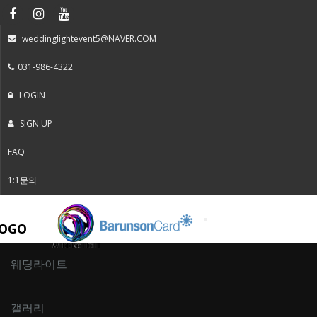
weddinglightevent5@NAVER.COM
031-986-4322
LOGIN
SIGN UP
FAQ
1:1문의
Toggle
navigation
웨딩라이트
갤러리