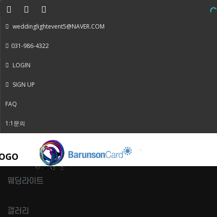
weddinglightevent5@NAVER.COM
031-986-4322
LOGIN
SIGN UP
FAQ
1:1문의
Toggle
navigation
웨딩라이트
갤러리