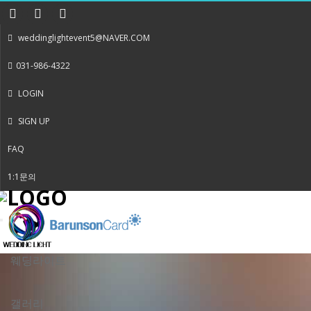
weddinglightevent5@NAVER.COM
031-986-4322
LOGIN
SIGN UP
FAQ
1:1문의
Toggle
navigation
웨딩라이트
갤러리